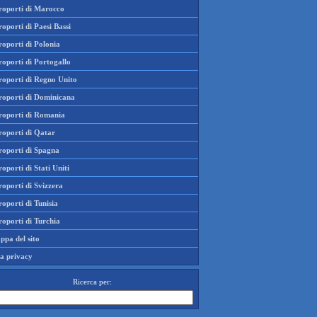
roporti di Marocco
oporti di Paesi Bassi
oporti di Polonia
oporti di Portogallo
roporti di Regno Unito
roporti di Dominicana
roporti di Romania
roporti di Qatar
roporti di Spagna
oporti di Stati Uniti
oporti di Svizzera
oporti di Tunisia
oporti di Turchia
ppa del sito
la privacy
Ricerca per: