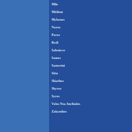
Milo
Mitilene
Mykonos
Naxos
Paros
Rodi
Salonicco
Samos
Santorini
Sitia
Skiathos
Skyros
Syros
Volos Nea Anchialos
Zakynthos