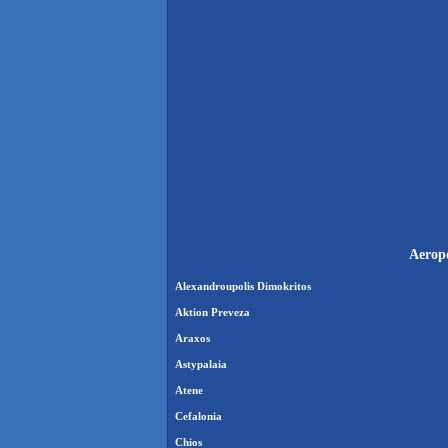
Aeropo
Alexandroupolis Dimokritos
Aktion Preveza
Araxos
Astypalaia
Atene
Cefalonia
Chios