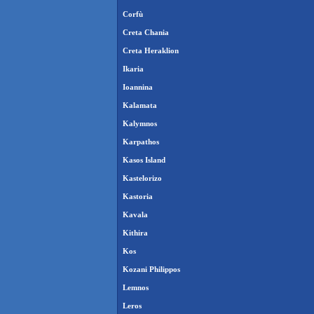
Corfù
Creta Chania
Creta Heraklion
Ikaria
Ioannina
Kalamata
Kalymnos
Karpathos
Kasos Island
Kastelorizo
Kastoria
Kavala
Kithira
Kos
Kozani Philippos
Lemnos
Leros