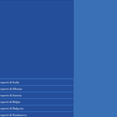
oporti di Italia
oporti di Albania
oporti di Austria
oporti di Belgio
oporti di Bulgaria
roporti di Danimarca