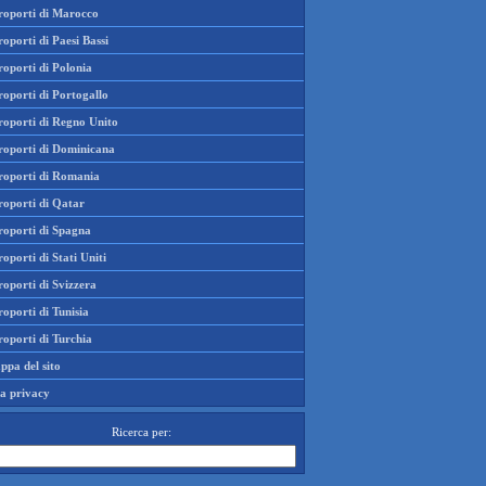
roporti di Marocco
oporti di Paesi Bassi
oporti di Polonia
oporti di Portogallo
roporti di Regno Unito
roporti di Dominicana
roporti di Romania
roporti di Qatar
roporti di Spagna
oporti di Stati Uniti
oporti di Svizzera
oporti di Tunisia
oporti di Turchia
ppa del sito
la privacy
Ricerca per: