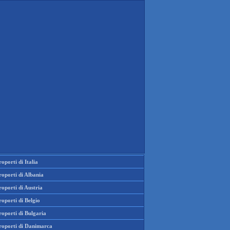
oporti di Italia
oporti di Albania
oporti di Austria
oporti di Belgio
oporti di Bulgaria
roporti di Danimarca