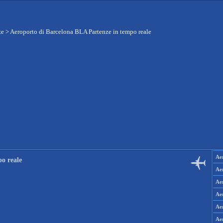
ze
>
Aeroporto di Barcelona BLA Partenze in tempo reale
Aer
o reale
Aer
Aer
Aer
Aer
Ae