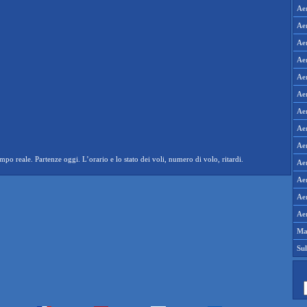
Ae
Aer
Aer
Aer
Ae
Ae
Ae
Ae
Ae
o reale. Partenze oggi. L’orario e lo stato dei voli, numero di volo, ritardi.
Aer
Aer
Aer
Aer
Ma
Su