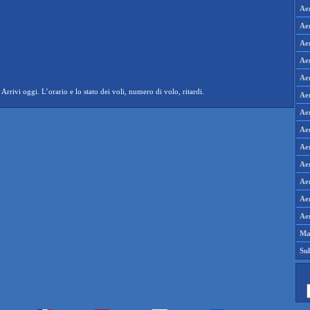
Ae
Aer
Aer
Aer
Ae
rivi oggi. L’orario e lo stato dei voli, numero di volo, ritardi.
Ae
Ae
Ae
Ae
Aer
Aer
Aer
Aer
Ma
Su