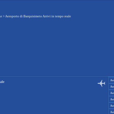
ze
>
Aeroporto di Barquisimeto Arrivi in tempo reale
Aer
ale
Aer
Aer
Aer
Aer
Ae