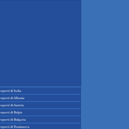
oporti di Italia
oporti di Albania
oporti di Austria
oporti di Belgio
oporti di Bulgaria
roporti di Danimarca