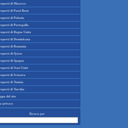
roporti di Marocco
oporti di Paesi Bassi
oporti di Polonia
oporti di Portogallo
roporti di Regno Unito
roporti di Dominicana
roporti di Romania
roporti di Qatar
roporti di Spagna
oporti di Stati Uniti
oporti di Svizzera
oporti di Tunisia
oporti di Turchia
ppa del sito
la privacy
Ricerca per: