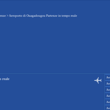
tenze
>
Aeroporto di Ouagadougou Partenze in tempo reale
Aer
 reale
Aer
Aer
Aer
Aer
Ae