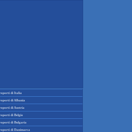
oporti di Italia
oporti di Albania
oporti di Austria
oporti di Belgio
oporti di Bulgaria
roporti di Danimarca