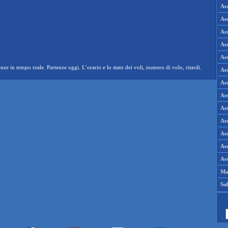
Ae
Aer
Aer
Aer
Ae
n tempo reale. Partenze oggi. L’orario e lo stato dei voli, numero di volo, ritardi.
Ae
Ae
Ae
Ae
Aer
Aer
Aer
Aer
Ma
Su