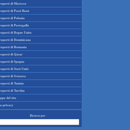
roporti di Marocco
oporti di Paesi Bassi
oporti di Polonia
oporti di Portogallo
roporti di Regno Unito
roporti di Dominicana
roporti di Romania
roporti di Qatar
roporti di Spagna
oporti di Stati Uniti
oporti di Svizzera
oporti di Tunisia
oporti di Turchia
ppa del sito
la privacy
Ricerca per: