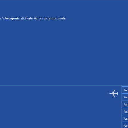
e
>
Aeroporto di Ivalo Arrivi in tempo reale
Aer
Aer
Aer
Aer
Aer
Ae