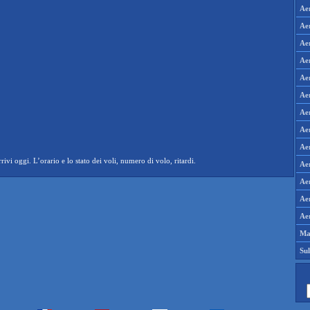
Ae
Aer
Aer
Aer
Ae
Ae
Ae
Ae
Ae
ivi oggi. L’orario e lo stato dei voli, numero di volo, ritardi.
Aer
Aer
Aer
Aer
Ma
Su