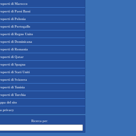
roporti di Marocco
oporti di Paesi Bassi
oporti di Polonia
oporti di Portogallo
roporti di Regno Unito
roporti di Dominicana
roporti di Romania
roporti di Qatar
roporti di Spagna
oporti di Stati Uniti
oporti di Svizzera
oporti di Tunisia
oporti di Turchia
ppa del sito
la privacy
Ricerca per: