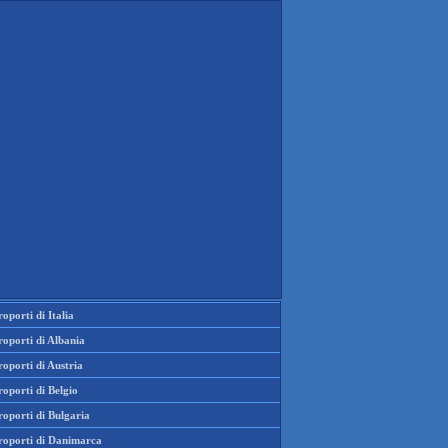
oporti di Italia
oporti di Albania
oporti di Austria
oporti di Belgio
oporti di Bulgaria
roporti di Danimarca