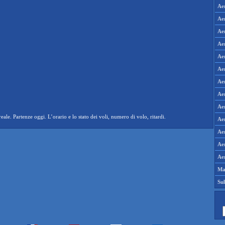
Ae
Aer
Aer
Aer
Ae
Ae
Ae
Ae
Ae
le. Partenze oggi. L’orario e lo stato dei voli, numero di volo, ritardi.
Aer
Aer
Aer
Aer
Ma
Su