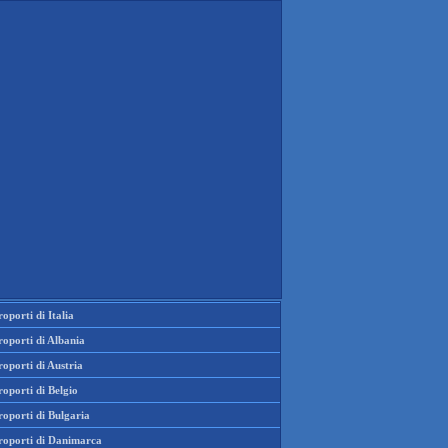
oporti di Italia
oporti di Albania
oporti di Austria
oporti di Belgio
oporti di Bulgaria
roporti di Danimarca