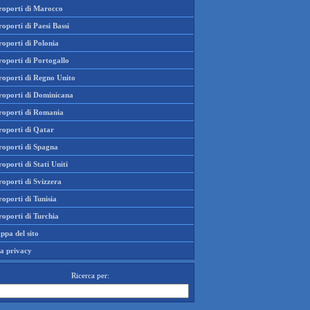
roporti di Marocco
oporti di Paesi Bassi
oporti di Polonia
oporti di Portogallo
roporti di Regno Unito
roporti di Dominicana
roporti di Romania
roporti di Qatar
roporti di Spagna
oporti di Stati Uniti
oporti di Svizzera
oporti di Tunisia
oporti di Turchia
ppa del sito
la privacy
Ricerca per: