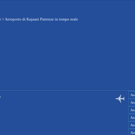
e
>
Aeroporto di Kajaani Partenze in tempo reale
Aer
e
Aer
Aer
Aer
Aer
Ae